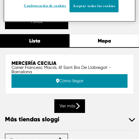
Configuración de cookies
Aceptar todas las cookies
Encuéntrame
Filtros
Lista
Mapa
MERCERÍA CECILIA
Carrer Francesc Macià, 61 Sant Boi De Llobregat -
Barcelona
Cómo llegar
Ver más
Más tiendas sloggi