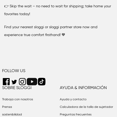
Croacia
👉 Skip the wait – no need to wait for shipping; take home your
favorites today!
Eslovaquia
Find your nearest sloggi or sloggi partner store now and
experience true comfort firsthand! 💙
Eslovenia
España
FOLLOW US
Estonia
SOBRE SLOGGI
AYUDA & INFORMACIÓN
Finlandia
Trabaja con nosotros
Ayuda y contacto
Prensa
Calculadora de la talla de sujetador
sostenibilidad
Preguntas frecuentes
Francia