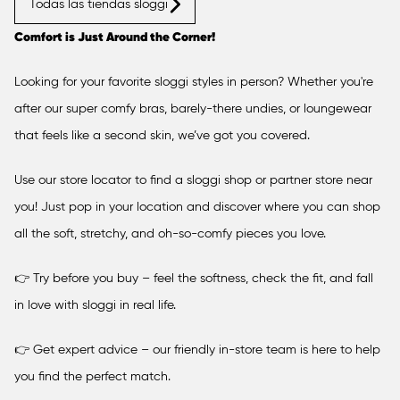
Todas las tiendas sloggi
Alemania
Comfort is Just Around the Corner!
Austria
Looking for your favorite sloggi styles in person? Whether you're
after our super comfy bras, barely-there undies, or loungewear
that feels like a second skin, we’ve got you covered.
Bulgaria
Use our store locator to find a sloggi shop or partner store near
you! Just pop in your location and discover where you can shop
Bélgica
all the soft, stretchy, and oh-so-comfy pieces you love.
Chequia
👉 Try before you buy – feel the softness, check the fit, and fall
in love with sloggi in real life.
Chipre
👉 Get expert advice – our friendly in-store team is here to help
you find the perfect match.