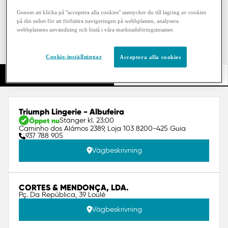
Hitta mig
Genom att klicka på "acceptera alla cookies" samtycker du till lagring av cookies
på din enhet för att förbättra navigeringen på webbplatsen, analysera
webbplatsens användning och bistå i våra marknadsföringsinsatser.
Filter
sloggi Butik i Faro
Cookie-inställningar
Acceptera alla cookies
Lista
Karta
Triumph Lingerie - Albufeira
Öppet nu
Stänger kl. 23:00
Caminho dos Alámos 2389, Loja 103 8200-425 Guia
937 788 905
Vägbeskrivning
CORTES & MENDONÇA, LDA.
Pç. Da República, 39 Loulé
Vägbeskrivning