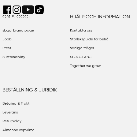
Italien
OM SLOGGI
HJÄLP OCH INFORMATION
Jersey
sloggi Brand page
Kontakta oss
Jobb
Storleksguide för behå
Press
Vanliga frågor
Kroatien
Sustainability
SLOGGI ABC
Together we grow
Lettland
BESTÄLLNING & JURIDIK
Litauen
Betaling & Frakt
Leverans
Luxemburg
Returpolicy
Allmänna köpvillkor