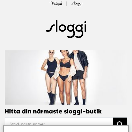
Hitta din närmaste sloggi-butik
accessibility.searchform.label.searchinput