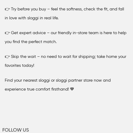
Finland
👉 Try before you buy – feel the softness, check the fit, and fall
in love with sloggi in real life.
Frankrike
👉 Get expert advice – our friendly in-store team is here to help
you find the perfect match.
Guernsey
👉 Skip the wait – no need to wait for shipping; take home your
favorites today!
Irland
Find your nearest sloggi or sloggi partner store now and
experience true comfort firsthand! 💙
Isle of Man
Israel
FOLLOW US